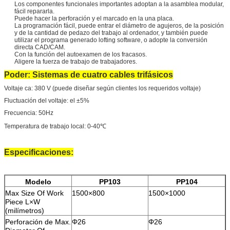
Los componentes funcionales importantes adoptan a la asamblea modular,
fácil repararla.
Puede hacer la perforación y el marcado en la una placa.
La programación fácil, puede entrar el diámetro de agujeros, de la posición
y de la cantidad de pedazo del trabajo al ordenador, y también puede
utilizar el programa generado lofting software, o adopte la conversión
directa CAD/CAM.
Con la función del autoexamen de los fracasos.
Aligere la fuerza de trabajo de trabajadores.
Poder: Sistemas de cuatro cables trifásicos
Voltaje ca: 380 V (puede diseñar según clientes los requeridos voltaje)
Fluctuación del voltaje: el ±5%
Frecuencia: 50Hz
Temperatura de trabajo local: 0-40℃
Especificaciones:
Modelo
PP103
PP104
Max Size Of Work
1500×800
1500×1000
Piece L×W
(milímetros)
Perforación de Max.
Φ26
Φ26