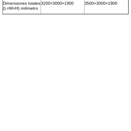
Dimensiones totales
3200×3000×1900
3500×3000×1900
(L×W×H) milímetro