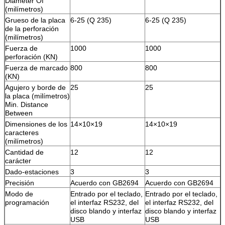
Diameter Of
(milímetros)
Grueso de la placa
6-25 (Q 235)
6-25 (Q 235)
de la perforación
(milímetros)
Fuerza de
1000
1000
perforación (KN)
Fuerza de marcado
800
800
(KN)
Agujero y borde de
25
25
la placa (milímetros)
Min. Distance
Between
Dimensiones de los
14×10×19
14×10×19
caracteres
(milímetros)
Cantidad de
12
12
carácter
Dado-estaciones
3
3
Precisión
Acuerdo con GB2694
Acuerdo con GB2694
Modo de
Entrado por el teclado,
Entrado por el teclado,
programación
el interfaz RS232, del
el interfaz RS232, del
disco blando y interfaz
disco blando y interfaz
USB
USB