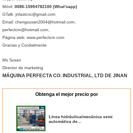
Móvil:
0086-15954782100 (What'sapp)
GTalk: jnfastcnc@gmail.com
Email: chengsusan2004@hotmail.com;
perfectcm@hotmail.com;
Página web: www.perfectcm.com
Gracias y Cordialmente
Ms Susan
Director de marketing
MÁQUINA PERFECTA CO. INDUSTRIAL, LTD DE JINAN
Obtenga el mejor precio por
Línea hidráulica/mecánica semi
automática de
Punching&Marking del ángulo
(modelo YC160)