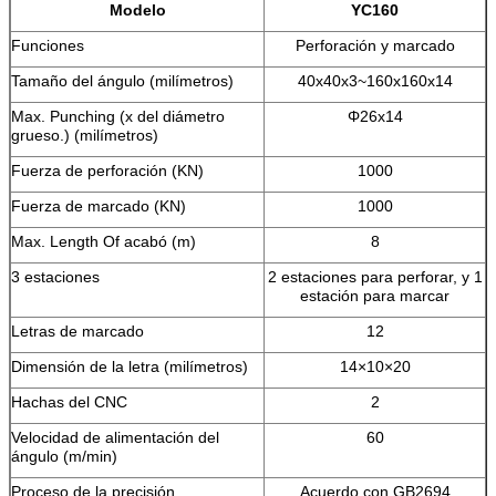
Modelo
YC160
Funciones
Perforación y marcado
Tamaño del ángulo (milímetros)
40х40х3~160х160х14
Max. Punching (х del diámetro
Φ26х14
grueso.) (milímetros)
Fuerza de perforación (KN)
1000
Fuerza de marcado (KN)
1000
Max. Length Of acabó (m)
8
3 estaciones
2 estaciones para perforar, y 1
estación para marcar
Letras de marcado
12
Dimensión de la letra (milímetros)
14×10×20
Hachas del CNC
2
Velocidad de alimentación del
60
ángulo (m/min)
Proceso de la precisión
Acuerdo con GB2694