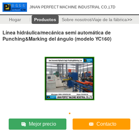
JINAN PERFECT MACHINE INDUSTRIAL CO.,LTD
Hogar
Productos
Sobre nosotros
Viaje de la fábrica
>>
Línea hidráulica/mecánica semi automática de
Punching&Marking del ángulo (modelo YC160)
Mejor precio
Contacto