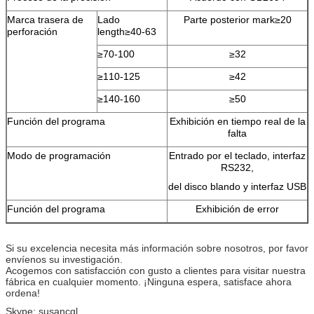
Marca trasera de
Lado
Parte posterior mark≥20
perforación
length≥40-63
≥70-100
≥32
≥110-125
≥42
≥140-160
≥50
Función del programa
Exhibición en tiempo real de la
falta
Modo de programación
Entrado por el teclado, interfaz
RS232,
del disco blando y interfaz USB
Función del programa
Exhibición de error
Si su excelencia necesita más información sobre nosotros, por favor
envíenos su investigación.
Acogemos con satisfacción con gusto a clientes para visitar nuestra
fábrica en cualquier momento. ¡Ninguna espera, satisface ahora
ordena!
Skype: susancql