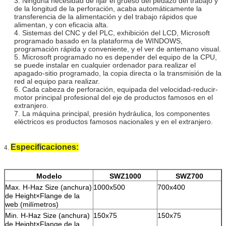
3. Ninguna necesidad de fijar el grueso del pedazo del trabajo y
de la longitud de la perforación, acaba automáticamente la
transferencia de la alimentación y del trabajo rápidos que
alimentan, y con eficacia alta.
4. Sistemas del CNC y del PLC, exhibición del LCD, Microsoft
programado basado en la plataforma de WINDOWS,
programación rápida y conveniente, y el ver de antemano visual.
5. Microsoft programado no es depender del equipo de la CPU,
se puede instalar en cualquier ordenador para realizar el
apagado-sitio programado, la copia directa o la transmisión de la
red al equipo para realizar.
6. Cada cabeza de perforación, equipada del velocidad-reducir-
motor principal profesional del eje de productos famosos en el
extranjero.
7. La máquina principal, presión hydráulica, los componentes
eléctricos es productos famosos nacionales y en el extranjero.
Especificaciones:
4.
Modelo
SWZ1000
SWZ700
Max. H-Haz Size (anchura)
1000x500
700x400
de Height×Flange de la
web (milímetros)
Min. H-Haz Size (anchura)
150x75
150x75
de Height×Flange de la