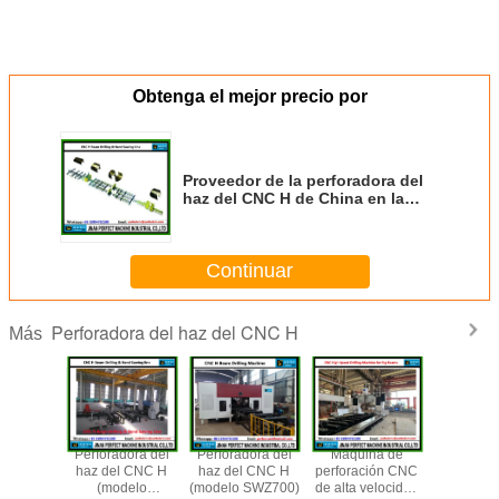
Obtenga el mejor precio por
Proveedor de la perforadora del
haz del CNC H de China en la
industria de la estructura de
acero (modelo SWZ700)
Continuar
Perforadora del haz del CNC H
Más
dora del
Perforadora del
Perforadora del
Máquina de
Máquin
l CNC H
haz del CNC H
haz del CNC H
perforación CNC
aserrar d
delo
(modelo
(modelo SWZ700)
de alta velocidad
del CNC 