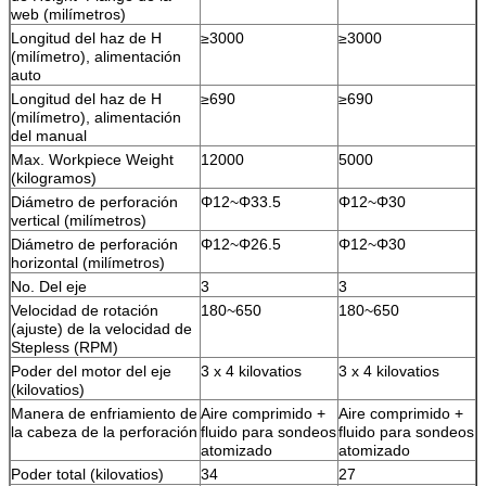
web (milímetros)
Longitud del haz de H
≥3000
≥3000
(milímetro), alimentación
auto
Longitud del haz de H
≥690
≥690
(milímetro), alimentación
del manual
Max. Workpiece Weight
12000
5000
(kilogramos)
Diámetro de perforación
Φ12~Φ33.5
Φ12~Φ30
vertical (milímetros)
Diámetro de perforación
Φ12~Φ26.5
Φ12~Φ30
horizontal (milímetros)
No. Del eje
3
3
Velocidad de rotación
180~650
180~650
(ajuste) de la velocidad de
Stepless (RPM)
Poder del motor del eje
3 x 4 kilovatios
3 x 4 kilovatios
(kilovatios)
Manera de enfriamiento de
Aire comprimido +
Aire comprimido +
la cabeza de la perforación
fluido para sondeos
fluido para sondeos
atomizado
atomizado
Poder total (kilovatios)
34
27