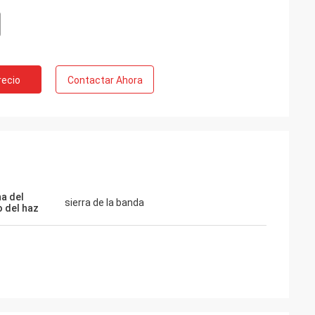
recio
Contactar Ahora
a del
sierra de la banda
o del haz