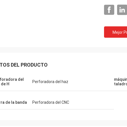
Mejor P
TOS DEL PRODUCTO
foradora del
máquin
Perforadora del haz
 de H
taladr
rra de la banda
Perforadora del CNC