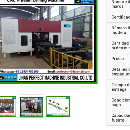
Nombre d
marca
Certifica
Número 
modelo
Cantidad
orden mí
Precio
Detalles 
empaque
Tiempo d
entrega
Condicio
pago
Capacidad
fuente