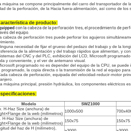
a máquina se compone principalmente del carro del transportador de la
dad de la perforación, de la Hacia fuera-alimentación, así como de los s
aracterística de producto:
quipped
con la cabeza de la perforación tres, el procedimiento de pe
ravés del equipo.
a cabeza de perforación tres puede perforar los agujeros simultáneame
imiento.
Ninguna necesidad de fijar el grueso del pedazo del trabajo y de la lon
nsferencia de la alimentación y del trabajo rápidos que alimentan, y con 
Sistemas del CNC y del PLC, exhibición del LCD, Microsoft programa
ida y conveniente, y el ver de antemano visual.
Microsoft programado no es depender del equipo de la CPU, se puede in
io programado, la copia directa o la transmisión de la red al equipo para 
Cada cabeza de perforación, equipada del velocidad-reducir-motor princ
ranjero.
La máquina principal, presión hydráulica, los componentes eléctricos e
specificaciones:
Modelo
SWZ1000
. H-Haz Size (anchura) de
1000x500
700x40
ght×Flange de la web (milímetros)
. H-Haz Size (anchura) de
150x75
150x75
ght×Flange de la web (milímetros)
gitud del haz de H (milímetro),
≥3000
≥3000