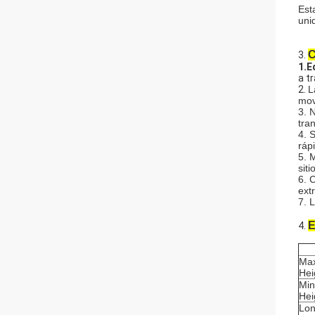
Est
uni
C
3.
1.E
a t
2.
L
mov
3. 
tra
4. 
ráp
5. 
sit
6. 
ext
7. 
E
4.
Max
Hei
Min
Hei
Lon