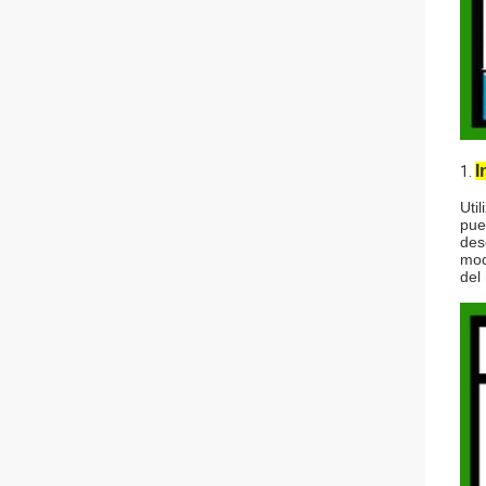
I
1.
Uti
pue
des
mod
del