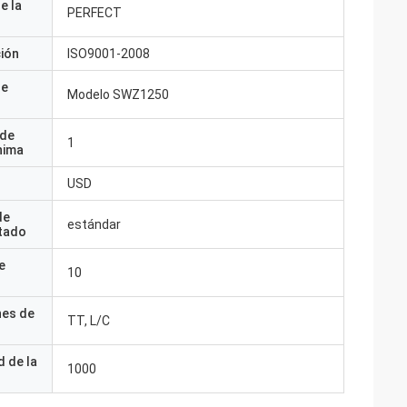
e la
PERFECT
ción
ISO9001-2008
de
Modelo SWZ1250
 de
1
nima
USD
de
estándar
tado
e
10
nes de
TT, L/C
 de la
1000