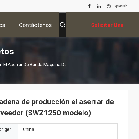
Spanish
os
Contáctenos
Solicitar Una
ctos
Cotización
n El Aserrar De Banda Máquina De
adena de producción el aserrar de
roveedor (SWZ1250 modelo)
origen
China