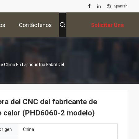
Spanish
os
Contáctenos
Solicitar Una
Cotización
 China En La Industria Fabril Del
ora del CNC del fabricante de
 de calor (PHD6060-2 modelo)
origen
China