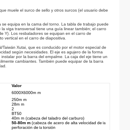
ue muele el surco de sello y otros surcos (el usuario debe
 se equipa en la cama del torno. La tabla de trabajo puede
e la viga transversal tiene una guía linear también; el carro
 de Y). Los resbaladores se equipan en el carro de
 vertical en el carro de diapositiva.
N/Taiwán Xutai, que es conducido por el motor especial de
locidad según necesidades. El eje es agujero de la forma
instalar por la barra del empalme. La caja del eje tiene un
 fácilmente cambiantes. También puede equipar de la barra
dad.
Valor
6000X6000m m
250m m
28m m
2
BT50
40m m (cabeza del taladro del carburo)
e
50-80m m
(cabeza de acero de alta velocidad de
la
perforación de
torsión
la