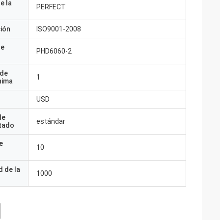
e la
PERFECT
ción
ISO9001-2008
de
PHD6060-2
 de
1
nima
USD
de
estándar
tado
e
10
 de la
1000