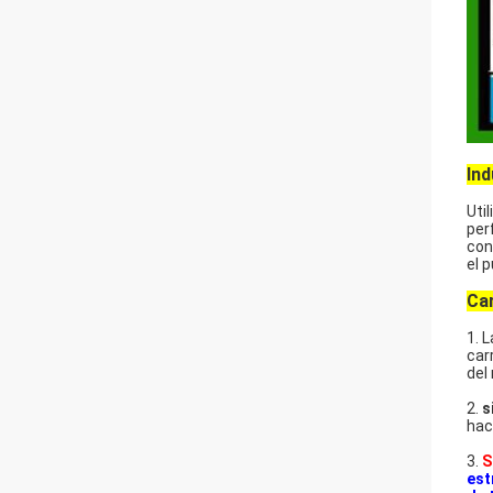
Ind
Uti
per
con
el p
Car
1.
L
car
del
2.
s
hac
3.
S
est