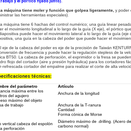
trabajo y el pórtico fijado junto).
La máquina tiene moler y función que golpea ligeramente,
y poder q
inistrar las herramientas especiales).
a máquina tiene 6 hachas del control numérico; una guía linear pesada
er el movimiento longitudinal a lo largo de la guía (X eje), el pórtico qu
diapositiva puede hacer el movimiento lateral a lo largo de la guía (eje
positiva, una guía en la cabeza del poder que puede hacer el movimiento
El eje de la cabeza del poder es eje de la precisión de Taiwán KENTUR
conversión de frecuencia y puede hacer la regulación stepless de la ve
ica BT50. La cabeza de perforación, el exprimidor o la fresa se pueden 
indro flojo del cortador (aire y presión hydráulica) para los cortadores
er-refrescada cortador del empalme para realizar el corte de alta veloci
ecificaciones técnicas:
bre del parámetro
Artículo
tancia máxima entre los
Anchura de la longitud
tros del agujero
eso máximo del objeto
a de trabajo
Anchura de la T-ranura
Cantidad
Forma cónica de Morse
Diámetro máximo de .drilling. (Acero d
o vertical cabeza del espolón
carbono normal)
la perforación