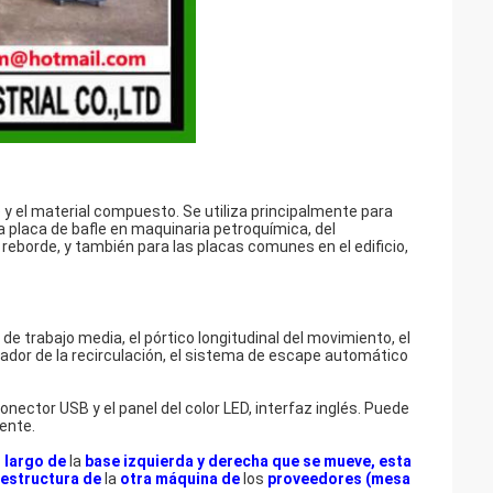
e y el material compuesto. Se utiliza principalmente para
la placa de bafle en maquinaria petroquímica, del
 reborde, y también para las placas comunes en el edificio,
 de trabajo media, el pórtico longitudinal del movimiento,
el
zador de
la
recirculación, el sistema de escape automático
conector USB y el panel del color LED, interfaz inglés. Puede
mente.
o largo de
la
base izquierda y derecha que se mueve, esta
 estructura de
la
otra máquina de
los
proveedores (mesa