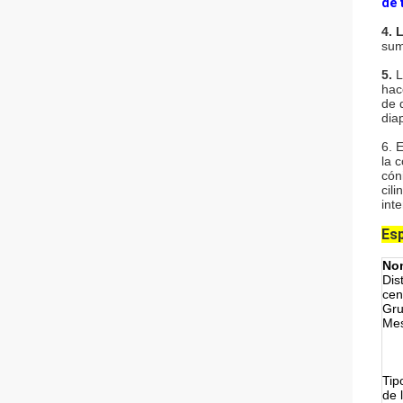
de 
4. 
sum
5.
L
hac
de 
dia
6. 
la 
cón
cil
int
Esp
Nom
Dis
cen
Gru
Mes
Tip
de 