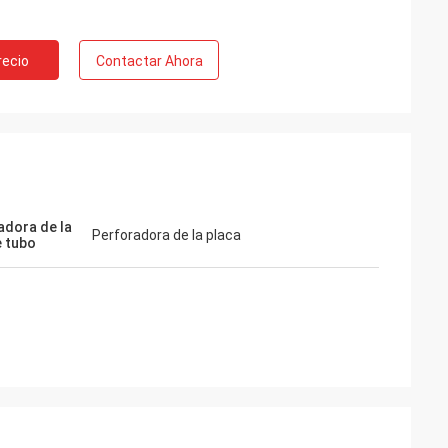
recio
Contactar Ahora
adora de la
Perforadora de la placa
e tubo