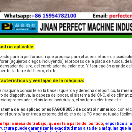
ustria aplicable:
lizado para la perforación que procesa para el acero, el acero inoxidabl
forar (agujeros ciegos incluyendo) el proceso de la placa de tubos, de 
densador del aire, del cambiador de calor etc. Y fabricación grande del
uente, la torre del hierro, el etc.
acterísticas y ventajas de la máquina:
a máquina
consiste en la base izquierda y derecha del pórtico, la mesa
ro de
diapositiva
, la cabeza del poder, el sistema del CNC, el de climati
 microprocesador, el sistema hydráulico, el sistema eléctrico etc.
istema de
las
aplicaciones FAGOR8055 de control numérico
, con el 
er el punto/la entrada externa del objeto de la PC y ser actuado fácil
e fija la mesa de trabajo, que está a parte del pórtico,
el pórtico a l
ructura puede garantizar la exactitud más alta de
la
máquina que la