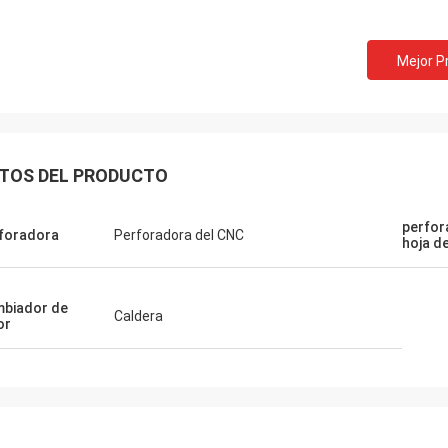
Mejor P
TOS DEL PRODUCTO
perfor
foradora
Perforadora del CNC
hoja d
biador de
Caldera
or