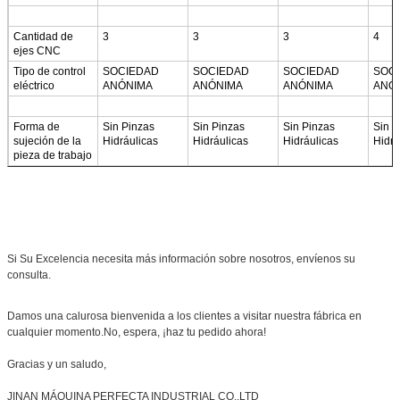
Cantidad de
3
3
3
4
ejes CNC
Tipo de control
SOCIEDAD
SOCIEDAD
SOCIEDAD
SOC
eléctrico
ANÓNIMA
ANÓNIMA
ANÓNIMA
ANÓ
Forma de
Sin Pinzas
Sin Pinzas
Sin Pinzas
Sin P
sujeción de la
Hidráulicas
Hidráulicas
Hidráulicas
Hidrá
pieza de trabajo
Si Su Excelencia necesita más información sobre nosotros, envíenos su
consulta.
Damos una calurosa bienvenida a los clientes a visitar nuestra fábrica en
cualquier momento.No, espera, ¡haz tu pedido ahora!
Gracias y un saludo,
JINAN MÁQUINA PERFECTA INDUSTRIAL CO.,LTD