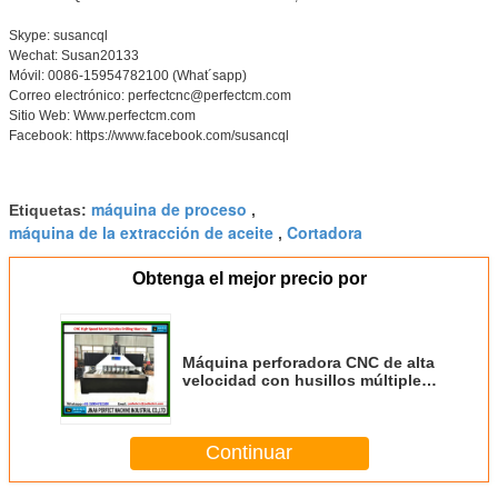
Skype: susancql
Wechat: Susan20133
Móvil: 0086-15954782100 (What´sapp)
Correo electrónico: perfectcnc@perfectcm.com
Sitio Web: Www.perfectcm.com
Facebook: https://www.facebook.com/susancql
máquina de proceso
Etiquetas:
,
máquina de la extracción de aceite
Cortadora
,
Obtenga el mejor precio por
Máquina perforadora CNC de alta
velocidad con husillos múltiples
para orificios escalonados,
orificios cónicos, orificios de
tamiz de ranura de fresado, tamiz
Continuar
vibratorio