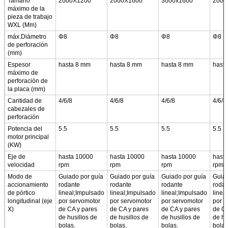
Tamaño
2000X1200
2000X1600
3000x1600
2000
máximo de la
pieza de trabajo
WXL (Mm)
máx.Diámetro
Φ8
Φ8
Φ8
Φ8
de perforación
(mm)
Espesor
hasta 8 mm
hasta 8 mm
hasta 8 mm
hast
máximo de
perforación de
la placa (mm)
Cantidad de
4/6/8
4/6/8
4/6/8
4/6/8
cabezales de
perforación
Potencia del
5.5
5.5
5.5
5.5
motor principal
(KW)
Eje de
hasta 10000
hasta 10000
hasta 10000
hast
velocidad
rpm
rpm
rpm
rpm
Modo de
Guiado por guía
Guiado por guía
Guiado por guía
Guiad
accionamiento
rodante
rodante
rodante
rodan
de pórtico
lineal;Impulsado
lineal;Impulsado
lineal;Impulsado
linea
longitudinal (eje
por servomotor
por servomotor
por servomotor
por s
X)
de CA y pares
de CA y pares
de CA y pares
de CA
de husillos de
de husillos de
de husillos de
de hu
bolas.
bolas.
bolas.
bolas