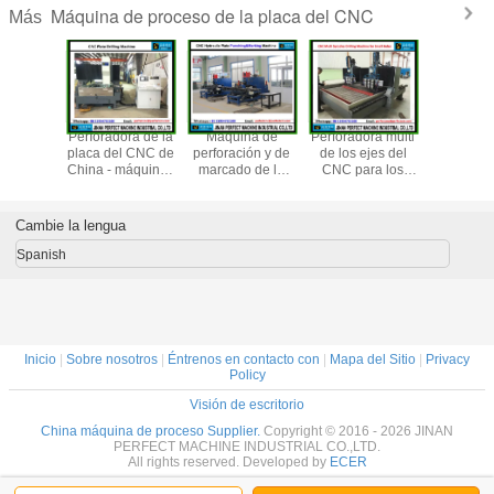
Máquina de proceso de la placa del CNC
Más
foradora
Perforadora de la
Máquina de
Perforadora multi
Perforació
tico del
placa del CNC de
perforación y de
de los ejes del
placa de
 del
China - máquinas
marcado de la
CNC para los
marca hidr
tas de la
de acero
placa hidráulica
agujeros del
perfora
ada en la
estructurales en
del CNC usada
paso, agujeros de
usada e
ia de la
venta (PD2012)
en proveedor del
la forma cónica,
industria 
Cambie la lengua
tura de
top de China de la
agujeros del tamiz
de la fabr
PD2016)
industria de la
del surco que
de
Spanish
estructura de
muelen, tamiz de
Structure
acero
la vibración
Inicio
|
Sobre nosotros
|
Éntrenos en contacto con
|
Mapa del Sitio
|
Privacy
Policy
Visión de escritorio
China máquina de proceso Supplier.
Copyright © 2016 - 2026 JINAN
PERFECT MACHINE INDUSTRIAL CO.,LTD.
All rights reserved. Developed by
ECER