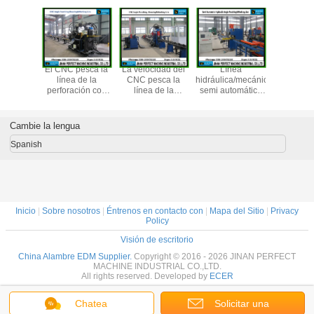
pesca la
El CNC pesca la
La velocidad del
Línea
Ángulo hid
 de la
línea de la
CNC pesca la
hidráulica/mecánica
que h
ción con
perforación con
línea de la
semi automática
muescas
l corte y
caña, del corte y
perforación con
de
máqu
arcado
del marcado
caña, del corte y
Punching&Marking
delo
(modelo
del marcado
del ángulo
Cambie la lengua
BL1412/BL1412A/BL2020)
BL1010/BL1412/BL1412A/BL2020)
(modelo BL1010)
(modelo YC160)
Spanish
Inicio
|
Sobre nosotros
|
Éntrenos en contacto con
|
Mapa del Sitio
|
Privacy
Policy
Visión de escritorio
China Alambre EDM Supplier.
Copyright © 2016 - 2026 JINAN PERFECT
MACHINE INDUSTRIAL CO.,LTD.
All rights reserved. Developed by
ECER
Chatea
Solicitar una