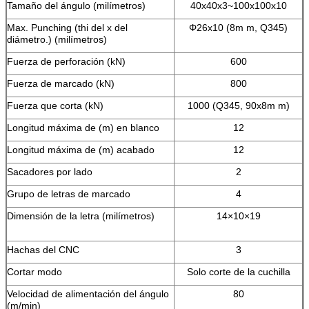
Tamaño del ángulo (milímetros)
40х40х3~100х100х10
Max. Punching (thi del х del
Φ26х10 (8m m, Q345)
diámetro.) (milímetros)
Fuerza de perforación (kN)
600
Fuerza de marcado (kN)
800
Fuerza que corta (kN)
1000 (Q345, 90х8m m)
Longitud máxima de (m) en blanco
12
Longitud máxima de (m) acabado
12
Sacadores por lado
2
Grupo de letras de marcado
4
Dimensión de la letra (milímetros)
14×10×19
Hachas del CNC
3
Cortar modo
Solo corte de la cuchilla
Velocidad de alimentación del ángulo
80
(m/min)