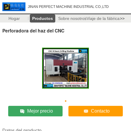
JINAN PERFECT MACHINE INDUSTRIAL CO.,LTD
Hogar
Productos
Sobre nosotros
Viaje de la fábrica
>>
Perforadora del haz del CNC
Mejor precio
Contacto
Datos del producto