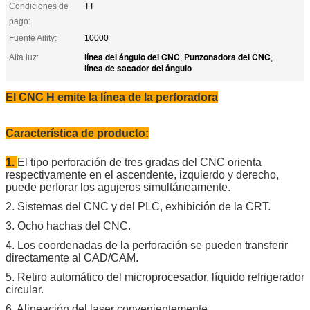
Condiciones de
TT
pago:
Fuente Aility:
10000
línea del ángulo del CNC
Punzonadora del CNC
Alta luz:
,
,
línea de sacador del ángulo
El CNC H emite la línea de la perforadora
Característica de producto:
1.
El tipo perforación de tres gradas del CNC orienta
respectivamente en el ascendente, izquierdo y derecho,
puede perforar los agujeros simultáneamente.
2. Sistemas del CNC y del PLC, exhibición de la CRT.
3. Ocho hachas del CNC.
4. Los coordenadas de la perforación se pueden transferir
directamente al CAD/CAM.
5. Retiro automático del microprocesador, líquido refrigerador
circular.
6. Alineación del laser convenientemente.