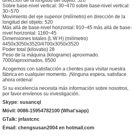
dirección de la longitud del objeto: 520
Sobre base-nivel vertical: 30~470 sobre base-nivel vertical:
30~570
Movimiento del eje superior (milímetro) en dirección de la
longitud del objeto: 520
Más allá de base-nivel horizontal: 910~45 más allá de base-
nivel horizontal: 1160~45
Dimensiones totales (L W H) (milímetro)
4450x3050x3520/4700x3050x3520
Poder total (kilovatio) 28
Peso de la máquina (kilogramo) aproximado.
7000/aproximados. 8500
Acogemos con satisfacción a clientes para visitar nuestra
fábrica en cualquier momento. ¡Ninguna espera, satisface
ahora ordena!
Si su excelencia necesita más información sobre nosotros,
por favor envíenos su investigación.
Skype: susancql
Móvil: 0086-15954782100 (What'sapp)
GTalk: jnfastcnc
Email: chengsusan2004 en hotmail.com