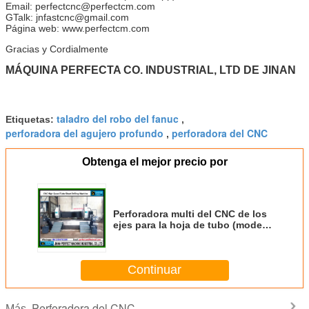
Email:
perfectcnc@perfectcm.com
GTalk:
jnfastcnc@gmail.com
Página web:
www.perfectcm.com
Gracias y Cordialmente
MÁQUINA PERFECTA CO. INDUSTRIAL, LTD DE JINAN
taladro del robo del fanuc
Etiquetas:
,
perforadora del agujero profundo
perforadora del CNC
,
Obtenga el mejor precio por
Perforadora multi del CNC de los
ejes para la hoja de tubo (modelo
PHD3030-2)
Continuar
Perforadora del CNC
Más