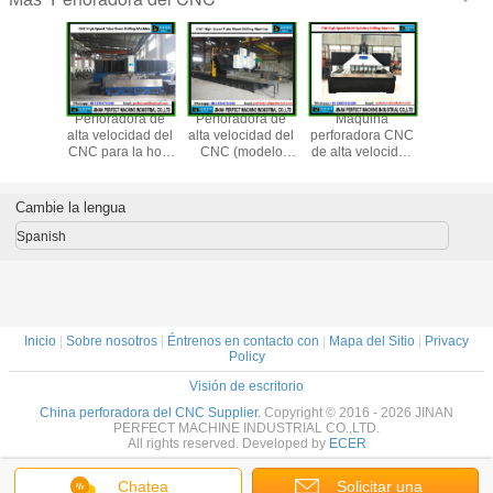
foradora
Perforadora de
Perforadora de
Máquina
Perforad
tico del
alta velocidad del
alta velocidad del
perforadora CNC
alta veloc
ara la
CNC para la hoja
CNC (modelo
de alta velocidad
CNC (co
(modelo
de tubo (modelo
PHD4040/PHD5050/PHD6060)
con husillos
abraza
PD2012/PD2016/PD3016)
PHD2020/PHD2525/PHD3030)
múltiples para
hidrául
orificios
Cambie la lengua
escalonados,
orificios cónicos,
Spanish
orificios de tamiz
de ranura de
fresado, tamiz
vibratorio
Inicio
|
Sobre nosotros
|
Éntrenos en contacto con
|
Mapa del Sitio
|
Privacy
Policy
Visión de escritorio
China perforadora del CNC Supplier.
Copyright © 2016 - 2026 JINAN
PERFECT MACHINE INDUSTRIAL CO.,LTD.
All rights reserved. Developed by
ECER
Chatea
Solicitar una