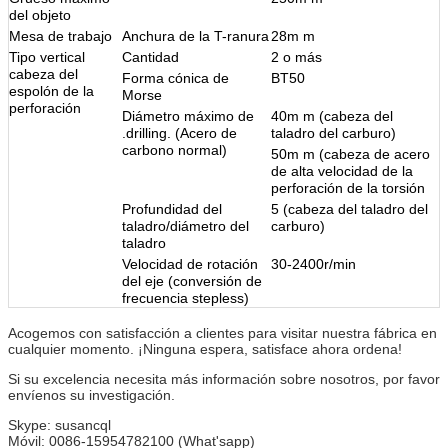
del objeto
Mesa de trabajo
Anchura de la T-ranura
28m m
Tipo vertical
Cantidad
2 o más
cabeza del
Forma cónica de
BT50
espolón de la
Morse
perforación
Diámetro máximo de
40m m (cabeza del
.drilling. (Acero de
taladro del carburo)
carbono normal)
50m m (cabeza de acero
de alta velocidad de la
perforación de la torsión
Profundidad del
5 (cabeza del taladro del
taladro/diámetro del
carburo)
taladro
Velocidad de rotación
30-2400r/min
del eje (conversión de
frecuencia stepless)
Acogemos con satisfacción a clientes para visitar nuestra fábrica en
cualquier momento. ¡Ninguna espera, satisface ahora ordena!
Si su excelencia necesita más información sobre nosotros, por favor
envíenos su investigación.
Skype: susancql
Móvil: 0086-15954782100 (What'sapp)