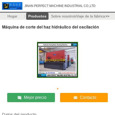
JINAN PERFECT MACHINE INDUSTRIAL CO.,LTD
Hogar
Productos
Sobre nosotros
Viaje de la fábrica
>>
Máquina de corte del haz hidráulico del oscilación
Mejor precio
Contacto
Datos del producto