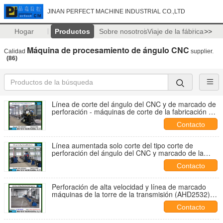
JINAN PERFECT MACHINE INDUSTRIAL CO.,LTD
Hogar
Productos
Sobre nosotros
Viaje de la fábrica
>>
Máquina de procesamiento de ángulo CNC
Calidad
supplier.
(86)
Línea de corte del ángulo del CNC y de marcado de
perforación - máquinas de corte de la fabricación de
la torre de la sola cuchilla (APM2020)
Contacto
Línea aumentada solo corte del tipo corte de
perforación del ángulo del CNC y marcado de la
cuchilla (APM2020)
Contacto
Perforación de alta velocidad y línea de marcado
máquinas de la torre de la transmisión (AHD2532)
del ángulo del CNC
Contacto