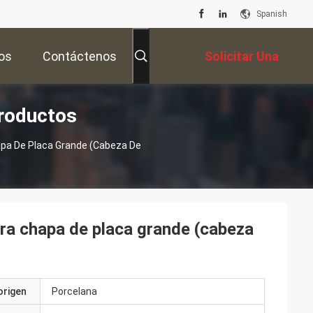
Spanish
os
Contáctenos
Solicitar Una
roductos
Cotización
apa De Placa Grande (cabeza De
ara chapa de placa grande (cabeza
origen
Porcelana