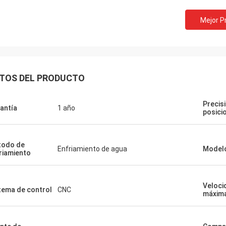
Mejor P
TOS DEL PRODUCTO
Precis
antía
1 año
posici
todo de
Enfriamiento de agua
Model
riamiento
Veloci
tema de control
CNC
máxim