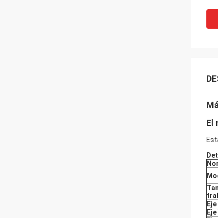
DE
Má
El
Est
Det
No
Mod
Tam
tra
Eje
Eje