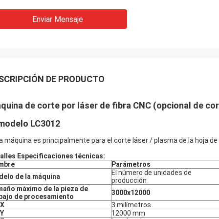
Enviar Mensaje
SCRIPCIÓN DE PRODUCTO
quina de corte por láser de fibra CNC (opcional de cor
 modelo LC3012
a máquina es principalmente para el corte láser / plasma de la hoja de
alles Especificaciones técnicas:
mbre
Parámetros
El número de unidades de
elo de la máquina
producción
año máximo de la pieza de
3000x1
2
000
bajo de procesamiento
 X
3 milímetros
 Y
12000 mm