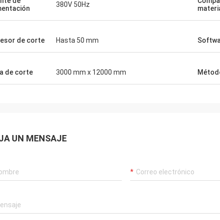
nte de
Compat
380V 50Hz
mentación
materi
esor de corte
Hasta 50 mm
Softw
a de corte
3000 mm x 12000 mm
Método
JA UN MENSAJE