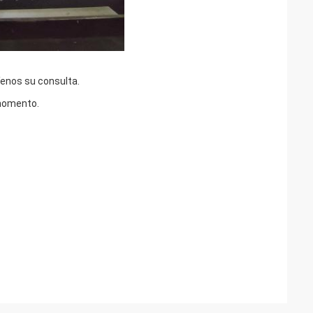
íenos su consulta.
 momento.