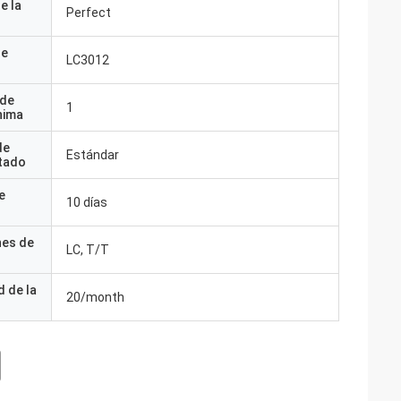
e la
Perfect
de
LC3012
 de
1
nima
de
Estándar
tado
e
10 días
nes de
LC, T/T
 de la
20/month