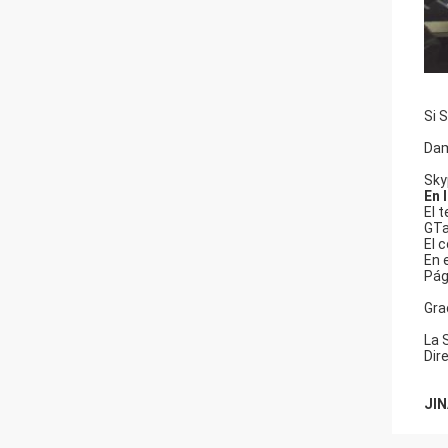
Si 
Dam
Sky
En 
El 
GTa
El 
En 
Pág
Gra
La 
Dir
JIN