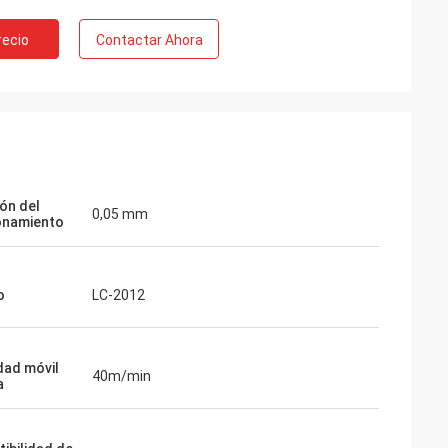
recio
Contactar Ahora
ión del
0,05 mm
onamiento
o
LC-2012
dad móvil
40m/min
a