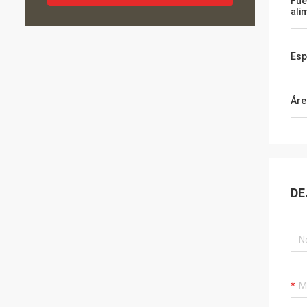
Fue
ali
Esp
Áre
DE