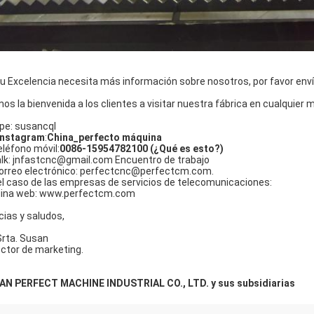
Su Excelencia necesita más información sobre nosotros, por favor env
os la bienvenida a los clientes a visitar nuestra fábrica en cualquier
pe: susancql
Instagram
:
China_perfecto máquina
teléfono móvil:
0086-15954782100 (¿Qué es esto?)
lk: jnfastcnc@gmail.com Encuentro de trabajo
correo electrónico: perfectcnc@perfectcm.com.
el caso de las empresas de servicios de telecomunicaciones:
ina web: www.perfectcm.com
cias y saludos,
Srta. Susan
ector de marketing.
AN PERFECT MACHINE INDUSTRIAL CO., LTD. y sus subsidiarias