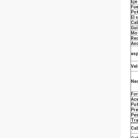
Eje
Fue
Pot
El 
Cab
Guí
Mot
Re
Anc
esp
Vel
Nec
For
Ace
Pot
Pre
Pes
Tra
Cab