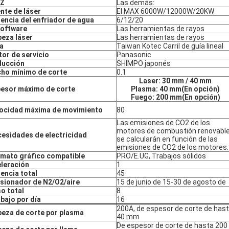
 Z
Las demás:
nte de láser
El MAX 6000W/12000W/20KW
encia del enfriador de agua
6/12/20
software
Las herramientas de rayos
eza láser
Las herramientas de rayos
a
Taiwan Kotec Carril de guía lineal
or de servicio
Panasonic
ducción
SHIMPO japonés
ho mínimo de corte
0.1
Laser: 30 mm / 40 mm
esor máximo de corte
Plasma: 40 mm
(En opción)
Fuego: 200 mm
(En opción)
ocidad máxima de movimiento
80
Las emisiones de CO2 de los
motores de combustión renovabl
esidades de electricidad
se calcularán en función de las
emisiones de CO2 de los motores.
mato gráfico compatible
PRO/E.UG, Trabajos sólidos
leración
1
encia total
45
sionador de N2/O2/aire
15 de junio de 15-30 de agosto de
o total
8
bajo por día
16
200A, de espesor de corte de has
eza de corte por plasma
40 mm
De espesor de corte de hasta 200