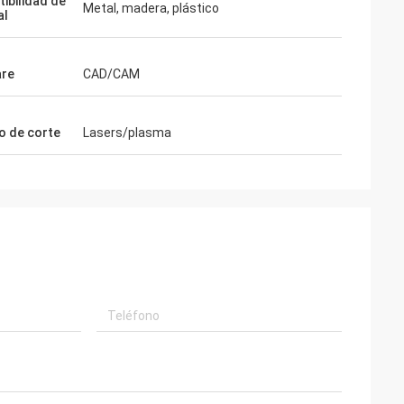
ibilidad de
Metal, madera, plástico
al
are
CAD/CAM
 de corte
Lasers/plasma