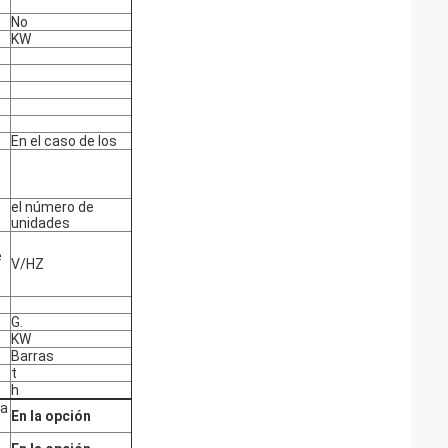
No
KW
En el caso de los
el número de
unidades
e
V/HZ
G.
KW
Barras
t
h
ta
En la opción