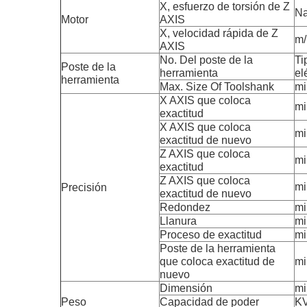
X, esfuerzo de torsión de Z
Na
Motor
AXIS
X, velocidad rápida de Z
m/
AXIS
No. Del poste de la
Ti
Poste de la
herramienta
el
herramienta
Max. Size Of Toolshank
mi
X AXIS que coloca
mi
exactitud
X AXIS que coloca
mi
exactitud de nuevo
Z AXIS que coloca
mi
exactitud
Z AXIS que coloca
mi
Precisión
exactitud de nuevo
Redondez
mi
Llanura
mi
Proceso de exactitud
mi
Poste de la herramienta
que coloca exactitud de
mi
nuevo
Dimensión
mi
Peso
Capacidad de poder
K