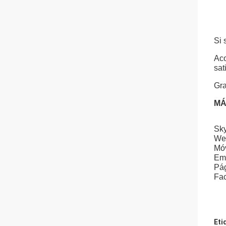
Si 
Aco
sat
Gra
MÁ
Sky
We
Móv
Ema
Pá
Fac
Eti