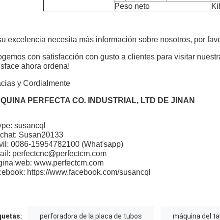
Peso neto
Ki
su excelencia necesita más información sobre nosotros, por fav
gemos con satisfacción con gusto a clientes para visitar nuest
isface ahora ordena!
cias y Cordialmente
QUINA PERFECTA CO. INDUSTRIAL, LTD DE JINAN
pe: susancql
chat: Susan20133
il: 0086-15954782100 (What'sapp)
il: perfectcnc@perfectcm.com
gina web: www.perfectcm.com
ebook: https://www.facebook.com/susancql
quetas:
perforadora de la placa de tubos
máquina del tal