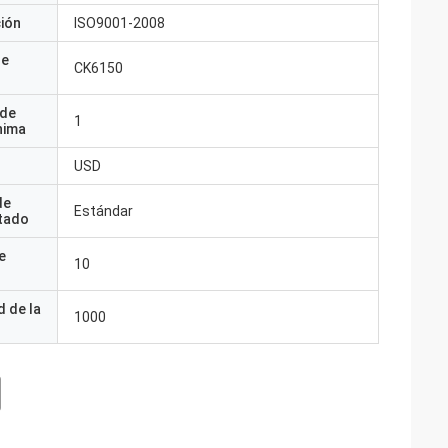
ción
ISO9001-2008
de
CK6150
 de
1
nima
USD
de
Estándar
tado
e
10
 de la
1000