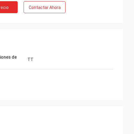
recio
Contactar Ahora
iones de
TT