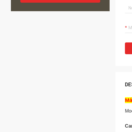
DE
Má
Mo
Car