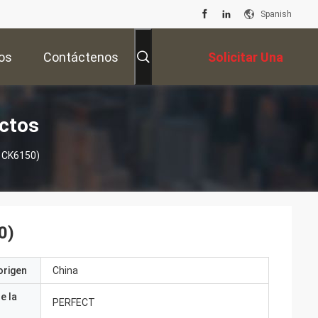
Spanish
os
Contáctenos
Solicitar Una
Cotización
ctos
o CK6150)
0)
origen
China
e la
PERFECT