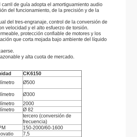
el carril de guía adopta el amortiguamiento audio
ón del funcionamiento, de la precisión y de la
ual del tres-engranaje, control de la conversión de
on velocidad y el alto esfuerzo de torsión.
meable, protección confiable de motores y los
eración que corta mojada bajo ambiente del líquido
caerse.
razonable y alta cuota de mercado.
nidad
CK6150
límetro
Ø500
límetro
Ø300
límetro
2000
límetro
Ø 82
tercero (conversión de
frecuencia)
PM
150-2000/60-1600
lovatio
7,5