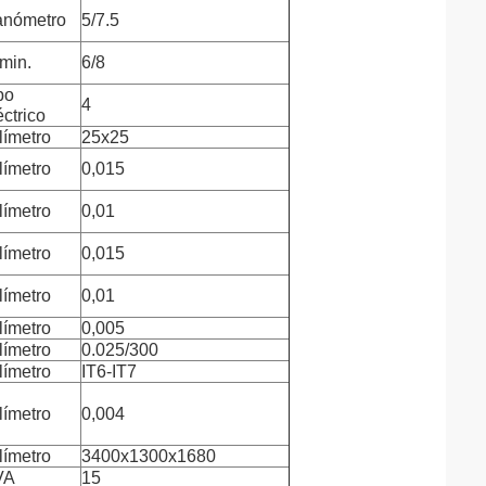
nómetro
5/7.5
min.
6/8
po
4
éctrico
límetro
25x25
límetro
0,015
límetro
0,01
límetro
0,015
límetro
0,01
límetro
0,005
límetro
0.025/300
límetro
IT6-IT7
límetro
0,004
límetro
3400x1300x1680
VA
15