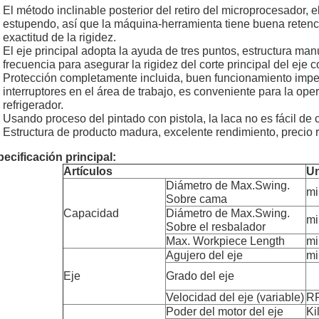
El método inclinable posterior del retiro del microprocesador, 
estupendo, así que la máquina-herramienta tiene buena retenci
exactitud de la rigidez.
El eje principal adopta la ayuda de tres puntos, estructura man
frecuencia para asegurar la rigidez del corte principal del eje c
Protección completamente incluida, buen funcionamiento imper
interruptores en el área de trabajo, es conveniente para la op
refrigerador.
Usando proceso del pintado con pistola, la laca no es fácil de 
Estructura de producto madura, excelente rendimiento, precio 
ecificación principal:
Artículos
U
Diámetro de Max.Swing.
mi
Sobre cama
Capacidad
Diámetro de Max.Swing.
mi
Sobre el resbalador
Max. Workpiece Length
mi
Agujero del eje
mi
Eje
Grado del eje
Velocidad del eje (variable)
R
Poder del motor del eje
Ki