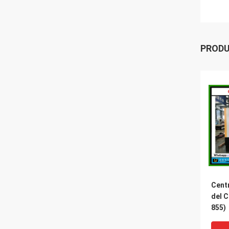
PROD
Cent
del 
855)